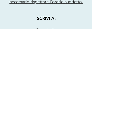
necessario rispettare l'orario suddetto.
SCRIVI A:
Segreteria
segreteria@perindpadova.it
Formazione
formazione@perindpadova.it
PEC
ordinedipadova@pec.cnpi.it
Per informazioni contattaci via e-mail,
telefono o compilando il form sottostante.