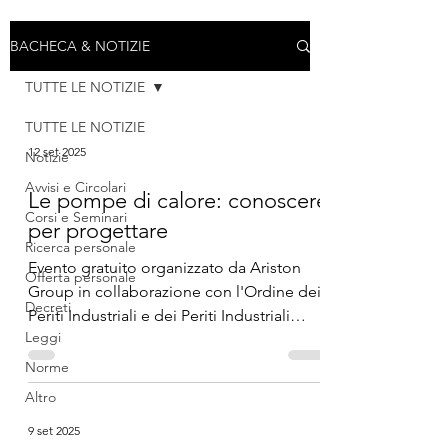
BACHECA & NOTIZIE
TUTTE LE NOTIZIE
TUTTE LE NOTIZIE
12 set 2025
Notizie
Avvisi e Circolari
Le pompe di calore: conoscere
Corsi e Seminari
per progettare
Ricerca personale
Evento gratuito organizzato da Ariston
Offerta personale
Group in collaborazione con l'Ordine dei
Decreti
Periti Industriali e dei Periti Industriali
Leggi
Laureati...
Norme
Altro
9 set 2025