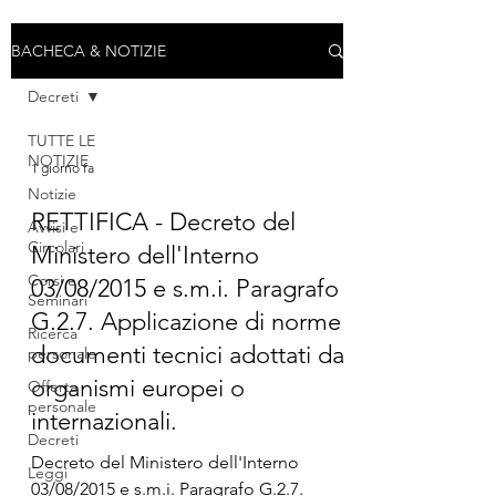
BACHECA & NOTIZIE
Decreti
TUTTE LE
NOTIZIE
1 giorno fa
Notizie
RETTIFICA - Decreto del
Avvisi e
Circolari
Ministero dell'Interno
Corsi e
03/08/2015 e s.m.i. Paragrafo
Seminari
G.2.7. Applicazione di norme
Ricerca
documenti tecnici adottati da
personale
organismi europei o
Offerta
personale
internazionali.
Decreti
Decreto del Ministero dell'Interno
Leggi
03/08/2015 e s.m.i. Paragrafo G.2.7.