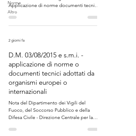
Norme
Applicazione di norme documenti tecnici
Altro
adottati da organismi europei o
internazionali. Rettifica (errata corrige) alla
nota prot. 15002 del 22 Luglio 2026
2 giorni fa
D.M. 03/08/2015 e s.m.i. -
applicazione di norme o
documenti tecnici adottati da
organismi europei o
internazionali
Nota del Dipartimento dei Vigili del
Fuoco, del Soccorso Pubblico e della
Difesa Civile - Direzione Centrale per la
Prevenzione e la Sicurezza Tecnica,
Antincendio ed Energetica, avente ad