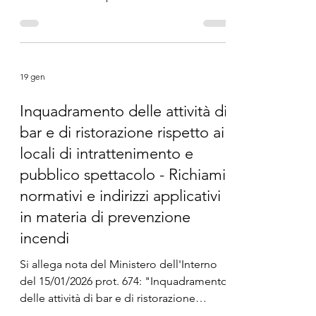
dei Tirocinanti
In attesa del Decreto Ministeriale che
disciplinerà i prossimi esami di Stato per
l’abilitazione alla professione di Perito
Industriale Laureato, è attiva la pre-
iscrizione al Registro Elettronico
Nazionale dei Tirocinanti (RNT) tramite il
nuovo gestionale Guild. I candidati aventi
19 gen
titolo di studio idoneo all’abilitazione e
pre-registrati nel Registro dei Tirocinanti
Inquadramento delle attività di
potranno seguire, sin da subito, i corsi di
bar e di ristorazione rispetto ai
deontologia della professione di Perito
Industriale disponibili ne
locali di intrattenimento e
pubblico spettacolo - Richiami
normativi e indirizzi applicativi
in materia di prevenzione
incendi