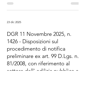
Si allega nota del Ministero dell'Interno
del 15/01/2026 prot. 674: "Inquadramento
delle attività di bar e di ristorazione
rispetto ai locali di intrattenimento e
pubblico spettacolo - Richiami normativi
e indirizzi applicativi in materia di
prevenzione incendi".
23 dic 2025
DGR 11 Novembre 2025, n.
1426 - Disposizioni sul
procedimento di notifica
preliminare ex art. 99 D.Lgs. n.
81/2008, con riferimento al
settore dell' edilizia pubblica e
privata