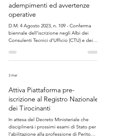
cui potranno partecipare coloro che sono
13 mar
in possesso di una laurea
professionalizzante afferente alle classe L-
CTU: prima scadenza,
P01, LP-02, LP-03 in base al previgente
adempimenti ed avvertenze
ordinamento didattico non abilitante; del
titolo di laurea, in base all’ordinamento
operative
did
D.M. 4 Agosto 2023, n. 109 - Conferma
biennale dell'iscrizione negli Albi dei
Consulenti Tecnici d'Ufficio (CTU) e dei
Periti presso i Tribunali - Prima scadenza:
Marzo 2026, adempimenti, avvertenze
operative e tutele dell'iscritto.
3 mar
Attiva Piattaforma pre-
iscrizione al Registro Nazionale