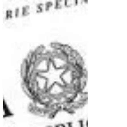
Tecniche Industriali di Prodotto e di
Processo (LP-03), ha indetto per l’anno
2026 gli esami di Stato per l’abilitazione
all’esercizio della professione di Perito
Industriale Laureato nei settori
“Meccanica ed efficienza energetica”,
“Impiantistica elettronica ed
automazione” e “Chimica”. Per sostenere
l’esame, che consisterà in