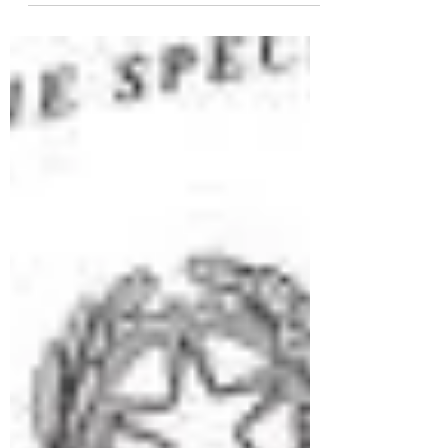
oggetto l'applicazione di norme o
documenti tecnici adottati da organismi
europei o internazionali ai sensi del
paragrafo G 2.7 del D.M. 03 Agosto 2015 e
s.m.i.