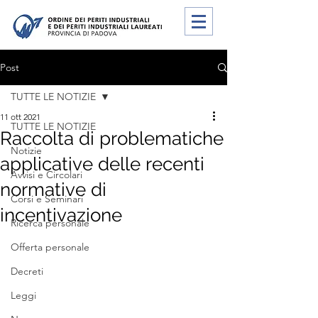
Post
TUTTE LE NOTIZIE
11 ott 2021
TUTTE LE NOTIZIE
Raccolta di problematiche
Notizie
applicative delle recenti
Avvisi e Circolari
normative di
Corsi e Seminari
incentivazione
Ricerca personale
Offerta personale
Decreti
Leggi