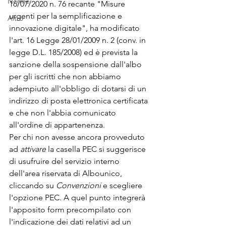
Norme
16/07/2020 n. 76 recante "Misure 
urgenti per la semplificazione e 
Altro
innovazione digitale", ha modificato 
l'art. 16 Legge 28/01/2009 n. 2 (conv. in 
legge D.L. 185/2008) ed è prevista la 
sanzione della sospensione dall'albo 
per gli iscritti che non abbiamo 
adempiuto all'obbligo di dotarsi di un 
indirizzo di posta elettronica certificata 
e che non l'abbia comunicato 
all'ordine di appartenenza. 
Per chi non avesse ancora provveduto 
ad 
attivare
 la casella PEC si suggerisce 
di usufruire del servizio interno 
dell'area riservata di Albounico, 
cliccando su 
Convenzioni 
e scegliere 
l'opzione PEC. A quel punto integrerà 
l'apposito form precompilato con 
l'indicazione dei dati relativi ad un 