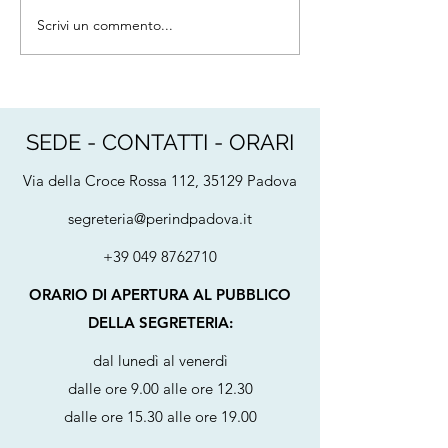
Difesa Civile - Direzione
compreso. Si aug
Scrivi un commento...
Centrale per la Prevenzione e
buone vacanze
la Sicurezza Tecnica,
Antincendio ed Energetica,
avente ad oggetto l'a
SEDE - CONTATTI - ORARI
Via della Croce Rossa 112, 35129 Padova
segreteria@perindpadova.it
+39 049 8762710
ORARIO DI APERTURA AL PUBBLICO
DELLA SEGRETERIA:
dal lunedì al venerdì
dalle ore 9.00 alle ore 12.30
dalle ore 15.30 alle ore 19.00