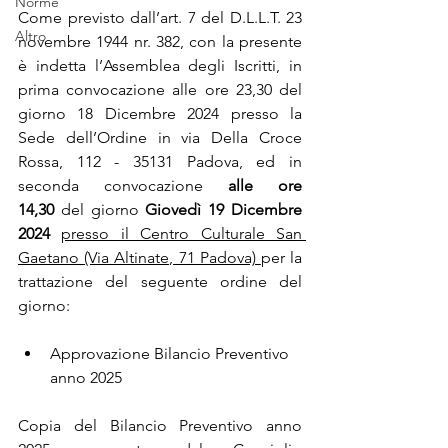
Norme
Come previsto dall’art. 7 del D.L.L.T. 23 
Altro
novembre 1944 nr. 382, con la presente 
è indetta l’Assemblea degli Iscritti, in 
prima convocazione alle ore 23,30 del 
giorno 18 Dicembre 2024 presso la 
Sede dell’Ordine in via Della Croce 
Rossa, 112 - 35131 Padova, ed in 
seconda convocazione 
alle ore 
14,30
 del giorno 
Giovedì 19 Dicembre 
2024
presso il Centro Culturale San 
Gaetano (Via Altinate, 71 Padova) 
per la 
trattazione del seguente ordine del 
giorno:
Approvazione Bilancio Preventivo 
anno 2025
Copia del Bilancio Preventivo anno 