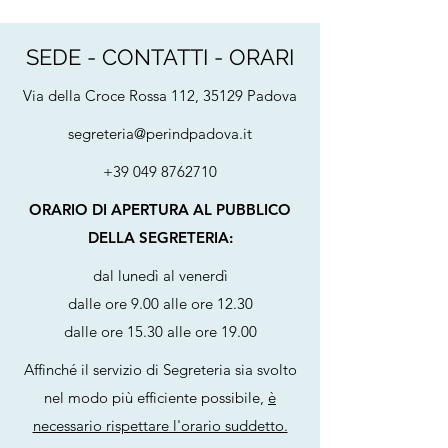
di un nuovo avviso fi
avente ad oggetto 
SEDE - CONTATTI - ORARI
Via della Croce Rossa 112, 35129 Padova
segreteria@perindpadova.it
+39 049 8762710
ORARIO DI APERTURA AL PUBBLICO
DELLA SEGRETERIA:
dal lunedì al venerdì
dalle ore 9.00 alle ore 12.30
dalle ore 15.30 alle ore 19.00
Affinché il servizio di Segreteria sia svolto
nel modo più efficiente possibile,
è
necessario rispettare l'orario suddetto.