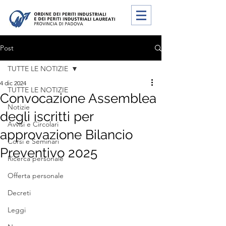
Post
TUTTE LE NOTIZIE
4 dic 2024
TUTTE LE NOTIZIE
Convocazione Assemblea
Notizie
degli iscritti per
Avvisi e Circolari
approvazione Bilancio
Corsi e Seminari
Preventivo 2025
Ricerca personale
Offerta personale
Decreti
Leggi