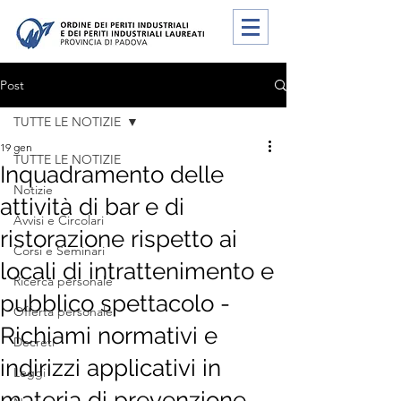
Post
TUTTE LE NOTIZIE
19 gen
TUTTE LE NOTIZIE
Inquadramento delle
Notizie
attività di bar e di
Avvisi e Circolari
ristorazione rispetto ai
Corsi e Seminari
locali di intrattenimento e
Ricerca personale
pubblico spettacolo -
Offerta personale
Richiami normativi e
Decreti
indirizzi applicativi in
Leggi
materia di prevenzione