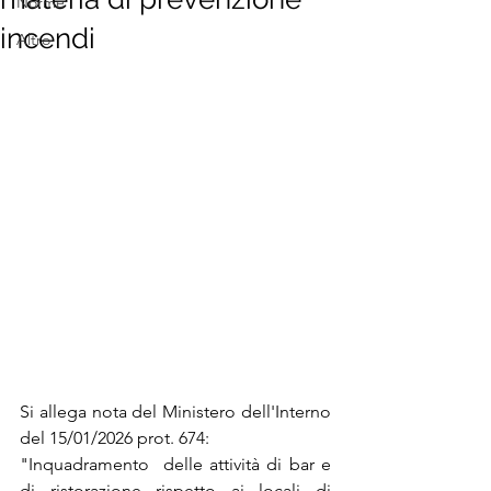
Norme
incendi
Altro
Si allega nota del Ministero dell'Interno 
del 15/01/2026 prot. 674:
"Inquadramento  delle attività di bar e 
di ristorazione rispetto ai locali di 