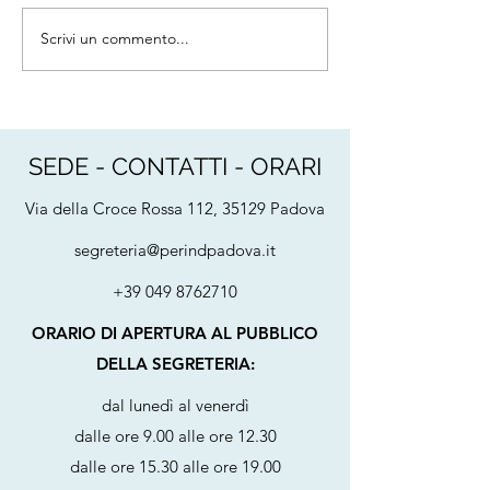
Direzione Informatica,
Difesa Civile - Dir
Scrivi un commento...
Telematica e Tecnologie
Centrale per la Pr
Avanzate (TELEDIFE) ha
la Sicurezza Tecnic
comunicato la pubblicazione
Antincendio ed En
di un nuovo avviso fi
avente ad oggetto 
SEDE - CONTATTI - ORARI
Via della Croce Rossa 112, 35129 Padova
segreteria@perindpadova.it
+39 049 8762710
ORARIO DI APERTURA AL PUBBLICO
DELLA SEGRETERIA:
dal lunedì al venerdì
dalle ore 9.00 alle ore 12.30
dalle ore 15.30 alle ore 19.00